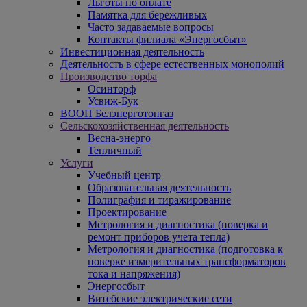
Льготы по оплате
Памятка для бережливых
Часто задаваемые вопросы
Контакты филиала «Энергосбыт»
Инвестиционная деятельность
Деятельность в сфере естественных монополий
Производство торфа
Осинторф
Усвиж-Бук
ВООП Белэнерготопгаз
Сельскохозяйственная деятельность
Весна-энерго
Тепличный
Услуги
Учебный центр
Образовательная деятельность
Полиграфия и тиражирование
Проектирование
Метрология и диагностика (поверка и
ремонт приборов учета тепла)
Метрология и диагностика (подготовка к
поверке измерительных трансформаторов
тока и напряжения)
Энергосбыт
Витебские электрические сети