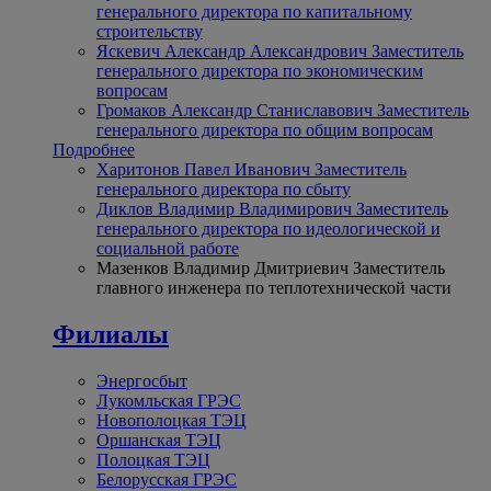
генерального директора по капитальному
строительству
Яскевич Александр Александрович
Заместитель
генерального директора по экономическим
вопросам
Громаков Александр Станиславович
Заместитель
генерального директора по общим вопросам
Подробнее
Харитонов Павел Иванович
Заместитель
генерального директора по сбыту
Диклов Владимир Владимирович
Заместитель
генерального директора по идеологической и
социальной работе
Мазенков Владимир Дмитриевич
Заместитель
главного инженера по теплотехнической части
Филиалы
Энергосбыт
Лукомльская ГРЭС
Новополоцкая ТЭЦ
Оршанская ТЭЦ
Полоцкая ТЭЦ
Белорусская ГРЭС