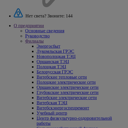
Нет света? Звоните:
144
О предприятии
Основные сведения
Руководство
Филиалы
Энергосбыт
Лукомльская ГРЭС
Новополоцкая ТЭЦ
Оршанская ТЭЦ
Полоцкая ТЭЦ
Белорусская ГРЭС
Витебские тепловые сети
Полоцкие электрические сети
Оршанские электрические сети
Глубокские электрические сети
Витебские электрические сети
Витебская ТЭЦ
Витебскэнергоспецремонт
Учебный центр
Центр физкультурно-оздоровительной
работы