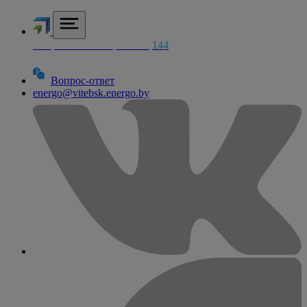
Аварийная электросетей
144
Вопрос-ответ
energo@vitebsk.energo.by