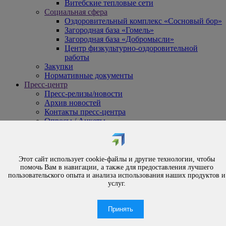
Витебские тепловые сети
Социальная сфера
Оздоровительный комплекс «Сосновый бор»
Загородная база «Гомель»
Загородная база «Добромысли»
Центр физкультурно-оздоровительной
работы
Закупки
Нормативные документы
Пресс-центр
Пресс-релизы/новости
Архив новостей
Контакты пресс-центра
Опросы / Анкеты
{#
Охрана труда
#}
Обращения
Этот сайт использует cookie-файлы и другие технологии, чтобы
Порядок рассмотрения обращений
помочь Вам в навигации, а также для предоставления лучшего
Личный приём
пользовательского опыта и анализа использования наших продуктов и
услуг.
Электронные обращения
Вышестоящая организация
Часто задаваемые вопросы
Принять
Контакты