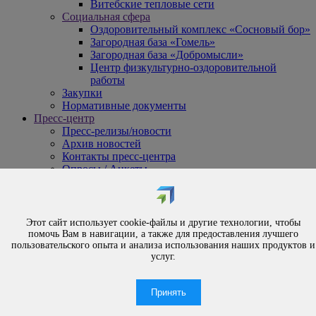
Витебские тепловые сети
Социальная сфера
Оздоровительный комплекс «Сосновый бор»
Загородная база «Гомель»
Загородная база «Добромысли»
Центр физкультурно-оздоровительной
работы
Закупки
Нормативные документы
Пресс-центр
Пресс-релизы/новости
Архив новостей
Контакты пресс-центра
Опросы / Анкеты
{#
Охрана труда
#}
Обращения
Этот сайт использует cookie-файлы и другие технологии, чтобы
Порядок рассмотрения обращений
помочь Вам в навигации, а также для предоставления лучшего
Личный приём
пользовательского опыта и анализа использования наших продуктов и
услуг.
Электронные обращения
Вышестоящая организация
Часто задаваемые вопросы
Принять
Контакты