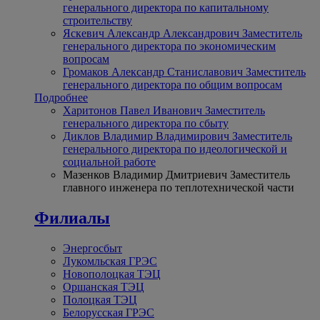
генерального директора по капитальному
строительству
Яскевич Александр Александрович
Заместитель
генерального директора по экономическим
вопросам
Громаков Александр Станиславович
Заместитель
генерального директора по общим вопросам
Подробнее
Харитонов Павел Иванович
Заместитель
генерального директора по сбыту
Диклов Владимир Владимирович
Заместитель
генерального директора по идеологической и
социальной работе
Мазенков Владимир Дмитриевич
Заместитель
главного инженера по теплотехнической части
Филиалы
Энергосбыт
Лукомльская ГРЭС
Новополоцкая ТЭЦ
Оршанская ТЭЦ
Полоцкая ТЭЦ
Белорусская ГРЭС