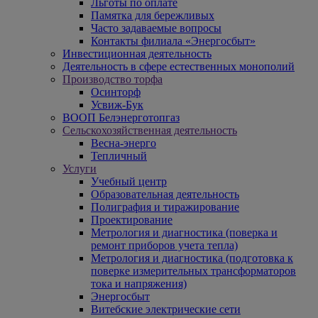
Льготы по оплате
Памятка для бережливых
Часто задаваемые вопросы
Контакты филиала «Энергосбыт»
Инвестиционная деятельность
Деятельность в сфере естественных монополий
Производство торфа
Осинторф
Усвиж-Бук
ВООП Белэнерготопгаз
Сельскохозяйственная деятельность
Весна-энерго
Тепличный
Услуги
Учебный центр
Образовательная деятельность
Полиграфия и тиражирование
Проектирование
Метрология и диагностика (поверка и
ремонт приборов учета тепла)
Метрология и диагностика (подготовка к
поверке измерительных трансформаторов
тока и напряжения)
Энергосбыт
Витебские электрические сети