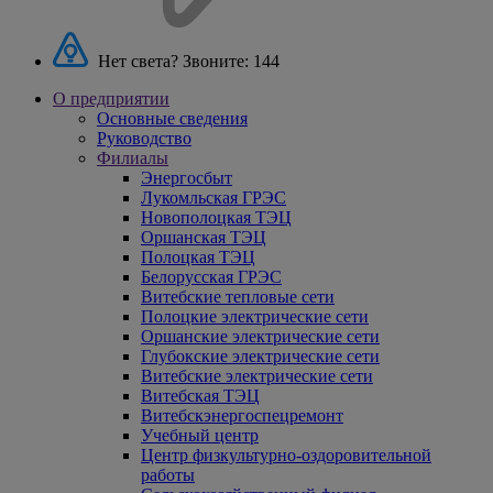
Нет света? Звоните:
144
О предприятии
Основные сведения
Руководство
Филиалы
Энергосбыт
Лукомльская ГРЭС
Новополоцкая ТЭЦ
Оршанская ТЭЦ
Полоцкая ТЭЦ
Белорусская ГРЭС
Витебские тепловые сети
Полоцкие электрические сети
Оршанские электрические сети
Глубокские электрические сети
Витебские электрические сети
Витебская ТЭЦ
Витебскэнергоспецремонт
Учебный центр
Центр физкультурно-оздоровительной
работы