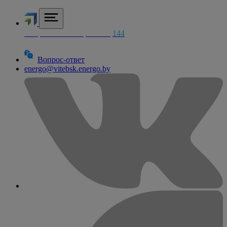
Аварийная электросетей
144
Вопрос-ответ
energo@vitebsk.energo.by