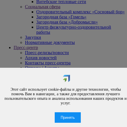
Витебские тепловые сети
Социальная сфера
Оздоровительный комплекс «Сосновый бор»
Загородная база «Гомель»
Загородная база «Добромысли»
Центр физкультурно-оздоровительной
работы
Закупки
Нормативные документы
Пресс-центр
Пресс-релизы/новости
Архив новостей
Контакты пресс-центра
Опросы / Анкеты
{#
Охрана труда
#}
Обращения
Этот сайт использует cookie-файлы и другие технологии, чтобы
Порядок рассмотрения обращений
помочь Вам в навигации, а также для предоставления лучшего
Личный приём
пользовательского опыта и анализа использования наших продуктов и
услуг.
Электронные обращения
Вышестоящая организация
Часто задаваемые вопросы
Принять
Контакты