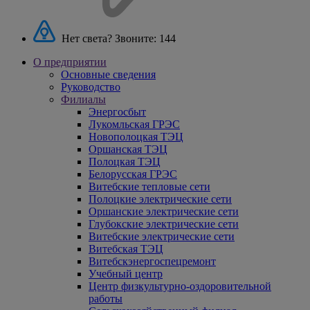
Нет света? Звоните:
144
О предприятии
Основные сведения
Руководство
Филиалы
Энергосбыт
Лукомльская ГРЭС
Новополоцкая ТЭЦ
Оршанская ТЭЦ
Полоцкая ТЭЦ
Белорусская ГРЭС
Витебские тепловые сети
Полоцкие электрические сети
Оршанские электрические сети
Глубокские электрические сети
Витебские электрические сети
Витебская ТЭЦ
Витебскэнергоспецремонт
Учебный центр
Центр физкультурно-оздоровительной
работы