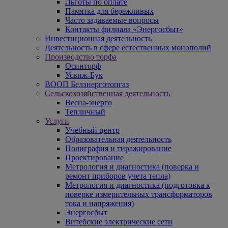
Льготы по оплате
Памятка для бережливых
Часто задаваемые вопросы
Контакты филиала «Энергосбыт»
Инвестиционная деятельность
Деятельность в сфере естественных монополий
Производство торфа
Осинторф
Усвиж-Бук
ВООП Белэнерготопгаз
Сельскохозяйственная деятельность
Весна-энерго
Тепличный
Услуги
Учебный центр
Образовательная деятельность
Полиграфия и тиражирование
Проектирование
Метрология и диагностика (поверка и
ремонт приборов учета тепла)
Метрология и диагностика (подготовка к
поверке измерительных трансформаторов
тока и напряжения)
Энергосбыт
Витебские электрические сети