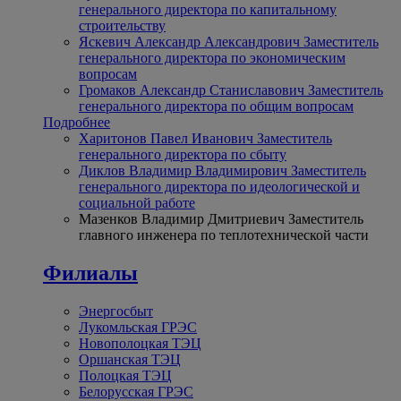
генерального директора по капитальному
строительству
Яскевич Александр Александрович
Заместитель
генерального директора по экономическим
вопросам
Громаков Александр Станиславович
Заместитель
генерального директора по общим вопросам
Подробнее
Харитонов Павел Иванович
Заместитель
генерального директора по сбыту
Диклов Владимир Владимирович
Заместитель
генерального директора по идеологической и
социальной работе
Мазенков Владимир Дмитриевич
Заместитель
главного инженера по теплотехнической части
Филиалы
Энергосбыт
Лукомльская ГРЭС
Новополоцкая ТЭЦ
Оршанская ТЭЦ
Полоцкая ТЭЦ
Белорусская ГРЭС