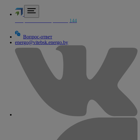
Аварийная электросетей
144
Вопрос-ответ
energo@vitebsk.energo.by