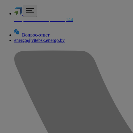
Аварийная электросетей
144
Вопрос-ответ
energo@vitebsk.energo.by