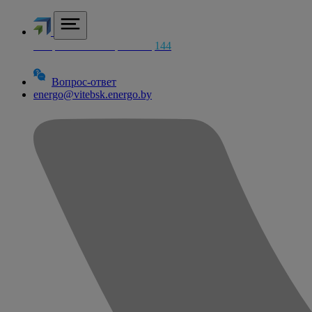
Аварийная электросетей
144
Вопрос-ответ
energo@vitebsk.energo.by