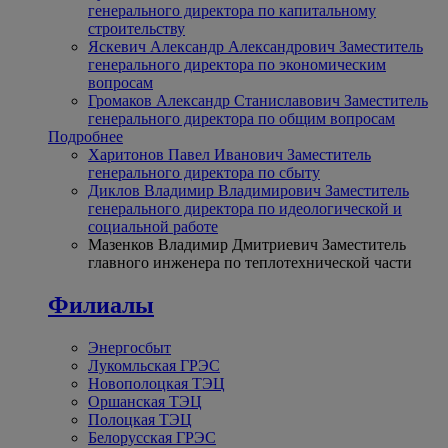
генерального директора по капитальному
строительству
Яскевич Александр Александрович
Заместитель
генерального директора по экономическим
вопросам
Громаков Александр Станиславович
Заместитель
генерального директора по общим вопросам
Подробнее
Харитонов Павел Иванович
Заместитель
генерального директора по сбыту
Диклов Владимир Владимирович
Заместитель
генерального директора по идеологической и
социальной работе
Мазенков Владимир Дмитриевич
Заместитель
главного инженера по теплотехнической части
Филиалы
Энергосбыт
Лукомльская ГРЭС
Новополоцкая ТЭЦ
Оршанская ТЭЦ
Полоцкая ТЭЦ
Белорусская ГРЭС