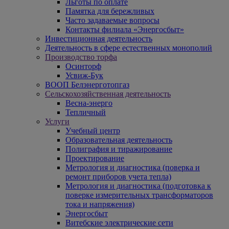
Льготы по оплате
Памятка для бережливых
Часто задаваемые вопросы
Контакты филиала «Энергосбыт»
Инвестиционная деятельность
Деятельность в сфере естественных монополий
Производство торфа
Осинторф
Усвиж-Бук
ВООП Белэнерготопгаз
Сельскохозяйственная деятельность
Весна-энерго
Тепличный
Услуги
Учебный центр
Образовательная деятельность
Полиграфия и тиражирование
Проектирование
Метрология и диагностика (поверка и
ремонт приборов учета тепла)
Метрология и диагностика (подготовка к
поверке измерительных трансформаторов
тока и напряжения)
Энергосбыт
Витебские электрические сети