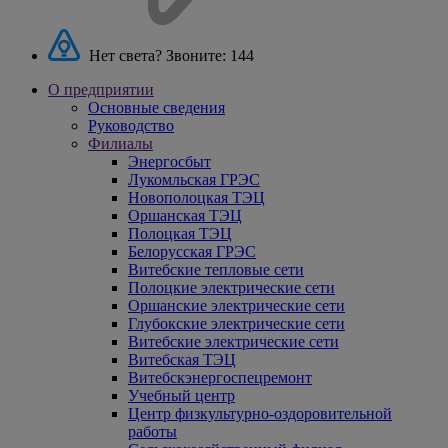
Нет света? Звоните:
144
О предприятии
Основные сведения
Руководство
Филиалы
Энергосбыт
Лукомльская ГРЭС
Новополоцкая ТЭЦ
Оршанская ТЭЦ
Полоцкая ТЭЦ
Белорусская ГРЭС
Витебские тепловые сети
Полоцкие электрические сети
Оршанские электрические сети
Глубокские электрические сети
Витебские электрические сети
Витебская ТЭЦ
Витебскэнергоспецремонт
Учебный центр
Центр физкультурно-оздоровительной
работы