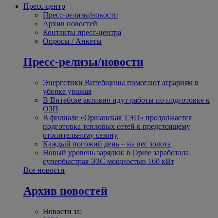
Пресс-центр
Пресс-релизы/новости
Архив новостей
Контакты пресс-центра
Опросы / Анкеты
Пресс-релизы/новости
Энергетики Витебщины помогают аграриям в
уборке урожая
В Витебске активно идут работы по подготовке к
ОЗП
В филиале «Оршанская ТЭЦ» продолжается
подготовка тепловых сетей к предстоящему
отопительному сезону
Каждый погожий день – на вес золота
Новый уровень зарядки: в Орше заработала
супербыстрая ЭЗС мощностью 160 кВт
Все новости
Архив новостей
Новости за: