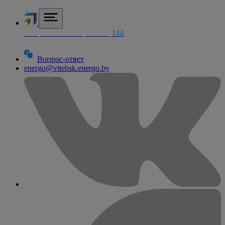
Аварийная электросетей
144
Вопрос-ответ
energo@vitebsk.energo.by