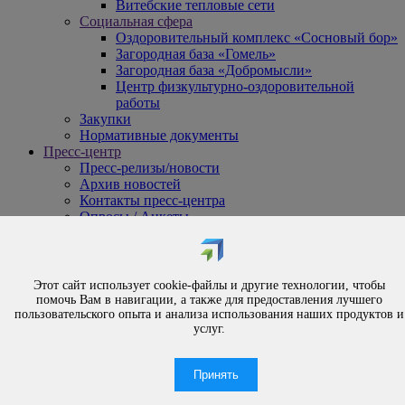
Витебские тепловые сети
Социальная сфера
Оздоровительный комплекс «Сосновый бор»
Загородная база «Гомель»
Загородная база «Добромысли»
Центр физкультурно-оздоровительной
работы
Закупки
Нормативные документы
Пресс-центр
Пресс-релизы/новости
Архив новостей
Контакты пресс-центра
Опросы / Анкеты
{#
Охрана труда
#}
Обращения
Этот сайт использует cookie-файлы и другие технологии, чтобы
Порядок рассмотрения обращений
помочь Вам в навигации, а также для предоставления лучшего
Личный приём
пользовательского опыта и анализа использования наших продуктов и
услуг.
Электронные обращения
Вышестоящая организация
Часто задаваемые вопросы
Принять
Контакты