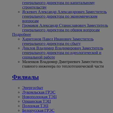
генерального директора по капитальному
строительству
Яскевич Александр Александрович
Заместитель
генерального директора по экономическим
вопросам
Громаков Александр Станиславович
Заместитель
генерального директора по общим вопросам
Подробнее
Харитонов Павел Иванович
Заместитель
генерального директора по сбыту
Диклов Владимир Владимирович
Заместитель
генерального директора по идеологической и
социальной работе
Мазенков Владимир Дмитриевич
Заместитель
главного инженера по теплотехнической части
Филиалы
Энергосбыт
Лукомльская ГРЭС
Новополоцкая ТЭЦ
Оршанская ТЭЦ
Полоцкая ТЭЦ
Белорусская ГРЭС