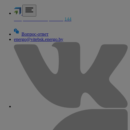
Аварийная электросетей
144
Вопрос-ответ
energo@vitebsk.energo.by