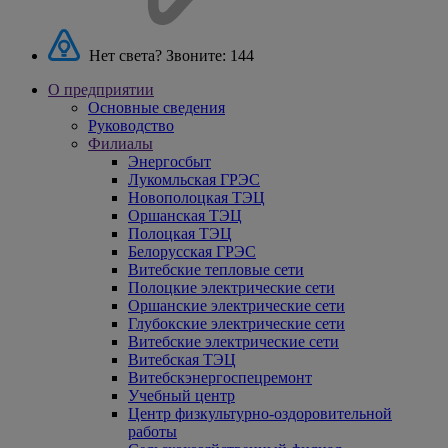
Нет света? Звоните:
144
О предприятии
Основные сведения
Руководство
Филиалы
Энергосбыт
Лукомльская ГРЭС
Новополоцкая ТЭЦ
Оршанская ТЭЦ
Полоцкая ТЭЦ
Белорусская ГРЭС
Витебские тепловые сети
Полоцкие электрические сети
Оршанские электрические сети
Глубокские электрические сети
Витебские электрические сети
Витебская ТЭЦ
Витебскэнергоспецремонт
Учебный центр
Центр физкультурно-оздоровительной
работы