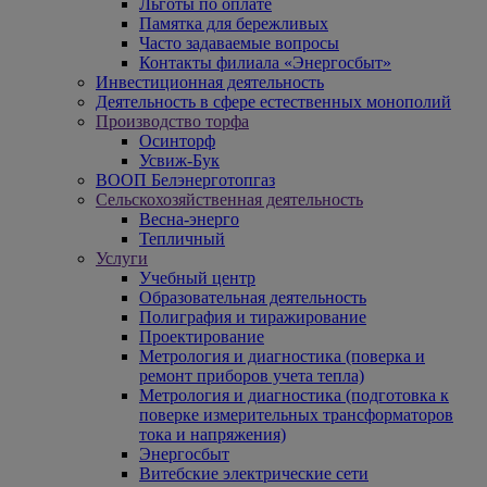
Льготы по оплате
Памятка для бережливых
Часто задаваемые вопросы
Контакты филиала «Энергосбыт»
Инвестиционная деятельность
Деятельность в сфере естественных монополий
Производство торфа
Осинторф
Усвиж-Бук
ВООП Белэнерготопгаз
Сельскохозяйственная деятельность
Весна-энерго
Тепличный
Услуги
Учебный центр
Образовательная деятельность
Полиграфия и тиражирование
Проектирование
Метрология и диагностика (поверка и
ремонт приборов учета тепла)
Метрология и диагностика (подготовка к
поверке измерительных трансформаторов
тока и напряжения)
Энергосбыт
Витебские электрические сети