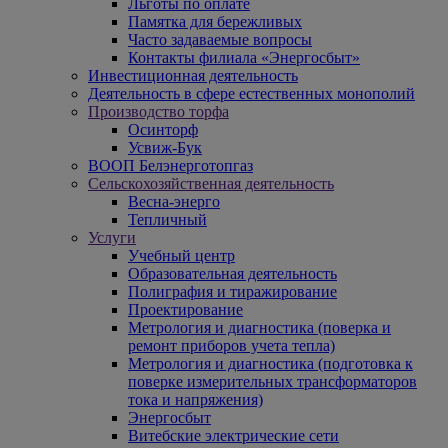
Льготы по оплате
Памятка для бережливых
Часто задаваемые вопросы
Контакты филиала «Энергосбыт»
Инвестиционная деятельность
Деятельность в сфере естественных монополий
Производство торфа
Осинторф
Усвиж-Бук
ВООП Белэнерготопгаз
Сельскохозяйственная деятельность
Весна-энерго
Тепличный
Услуги
Учебный центр
Образовательная деятельность
Полиграфия и тиражирование
Проектирование
Метрология и диагностика (поверка и
ремонт приборов учета тепла)
Метрология и диагностика (подготовка к
поверке измерительных трансформаторов
тока и напряжения)
Энергосбыт
Витебские электрические сети