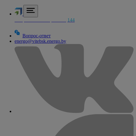
Аварийная электросетей
144
Вопрос-ответ
energo@vitebsk.energo.by