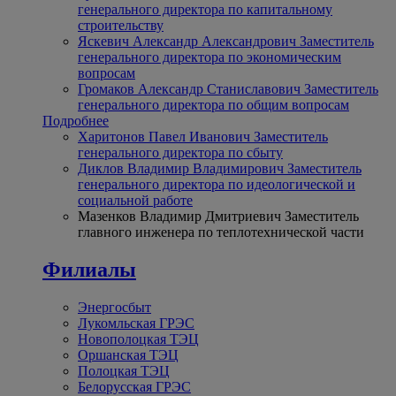
генерального директора по капитальному
строительству
Яскевич Александр Александрович
Заместитель
генерального директора по экономическим
вопросам
Громаков Александр Станиславович
Заместитель
генерального директора по общим вопросам
Подробнее
Харитонов Павел Иванович
Заместитель
генерального директора по сбыту
Диклов Владимир Владимирович
Заместитель
генерального директора по идеологической и
социальной работе
Мазенков Владимир Дмитриевич
Заместитель
главного инженера по теплотехнической части
Филиалы
Энергосбыт
Лукомльская ГРЭС
Новополоцкая ТЭЦ
Оршанская ТЭЦ
Полоцкая ТЭЦ
Белорусская ГРЭС