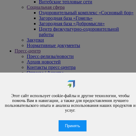
Витебские тепловые сети
Социальная сфера
Оздоровительный комплекс «Сосновый бор»
Загородная база «Гомель»
Загородная база «Добромысли»
Центр физкультурно-оздоровительной
работы
Закупки
Нормативные документы
Пресс-центр
Пресс-релизы/новости
Архив новостей
Контакты пресс-центра
Опросы / Анкеты
{#
Охрана труда
#}
Обращения
Этот сайт использует cookie-файлы и другие технологии, чтобы
Порядок рассмотрения обращений
помочь Вам в навигации, а также для предоставления лучшего
Личный приём
пользовательского опыта и анализа использования наших продуктов и
услуг.
Электронные обращения
Вышестоящая организация
Часто задаваемые вопросы
Принять
Контакты