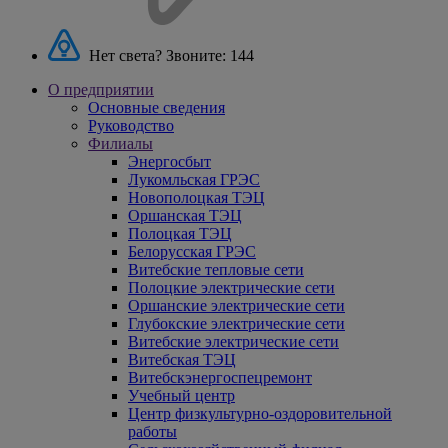
Нет света? Звоните:
144
О предприятии
Основные сведения
Руководство
Филиалы
Энергосбыт
Лукомльская ГРЭС
Новополоцкая ТЭЦ
Оршанская ТЭЦ
Полоцкая ТЭЦ
Белорусская ГРЭС
Витебские тепловые сети
Полоцкие электрические сети
Оршанские электрические сети
Глубокские электрические сети
Витебские электрические сети
Витебская ТЭЦ
Витебскэнергоспецремонт
Учебный центр
Центр физкультурно-оздоровительной
работы