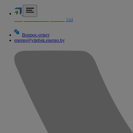
Аварийная электросетей
144
Вопрос-ответ
energo@vitebsk.energo.by