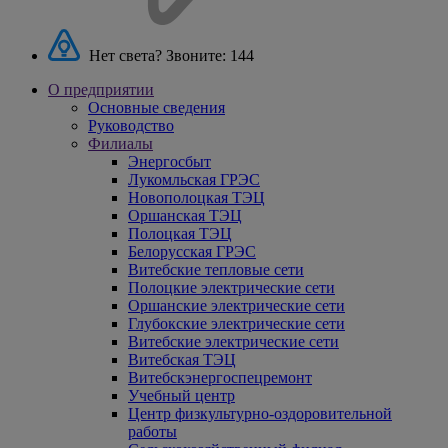
Нет света? Звоните:
144
О предприятии
Основные сведения
Руководство
Филиалы
Энергосбыт
Лукомльская ГРЭС
Новополоцкая ТЭЦ
Оршанская ТЭЦ
Полоцкая ТЭЦ
Белорусская ГРЭС
Витебские тепловые сети
Полоцкие электрические сети
Оршанские электрические сети
Глубокские электрические сети
Витебские электрические сети
Витебская ТЭЦ
Витебскэнергоспецремонт
Учебный центр
Центр физкультурно-оздоровительной
работы