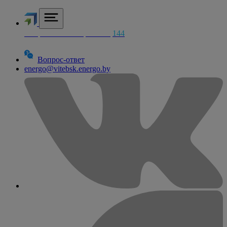
Аварийная электросетей
144
Вопрос-ответ
energo@vitebsk.energo.by