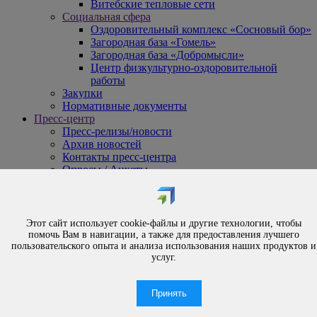
Витебские тепловые сети
Социальная сфера
Оздоровительный комплекс «Сосновый бор»
Загородная база «Гомель»
Загородная база «Добромысли»
Центр физкультурно-оздоровительной
работы
Закупки
Нормативные документы
Пресс-центр
Пресс-релизы/новости
Архив новостей
Контакты пресс-центра
Опросы / Анкеты
{#
Охрана труда
#}
Обращения
Этот сайт использует cookie-файлы и другие технологии, чтобы
Порядок рассмотрения обращений
помочь Вам в навигации, а также для предоставления лучшего
Личный приём
пользовательского опыта и анализа использования наших продуктов и
услуг.
Электронные обращения
Вышестоящая организация
Часто задаваемые вопросы
Принять
Контакты