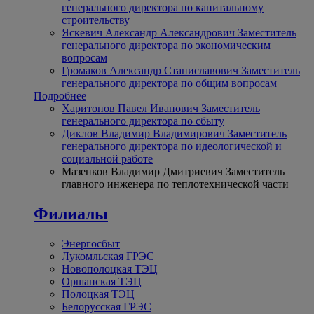
генерального директора по капитальному
строительству
Яскевич Александр Александрович
Заместитель
генерального директора по экономическим
вопросам
Громаков Александр Станиславович
Заместитель
генерального директора по общим вопросам
Подробнее
Харитонов Павел Иванович
Заместитель
генерального директора по сбыту
Диклов Владимир Владимирович
Заместитель
генерального директора по идеологической и
социальной работе
Мазенков Владимир Дмитриевич
Заместитель
главного инженера по теплотехнической части
Филиалы
Энергосбыт
Лукомльская ГРЭС
Новополоцкая ТЭЦ
Оршанская ТЭЦ
Полоцкая ТЭЦ
Белорусская ГРЭС