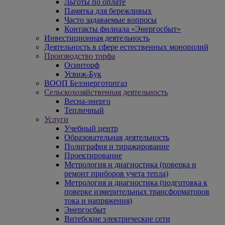
Льготы по оплате
Памятка для бережливых
Часто задаваемые вопросы
Контакты филиала «Энергосбыт»
Инвестиционная деятельность
Деятельность в сфере естественных монополий
Производство торфа
Осинторф
Усвиж-Бук
ВООП Белэнерготопгаз
Сельскохозяйственная деятельность
Весна-энерго
Тепличный
Услуги
Учебный центр
Образовательная деятельность
Полиграфия и тиражирование
Проектирование
Метрология и диагностика (поверка и
ремонт приборов учета тепла)
Метрология и диагностика (подготовка к
поверке измерительных трансформаторов
тока и напряжения)
Энергосбыт
Витебские электрические сети