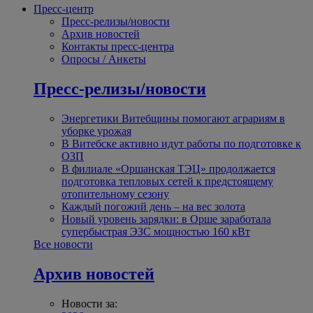
Пресс-центр
Пресс-релизы/новости
Архив новостей
Контакты пресс-центра
Опросы / Анкеты
Пресс-релизы/новости
Энергетики Витебщины помогают аграриям в
уборке урожая
В Витебске активно идут работы по подготовке к
ОЗП
В филиале «Оршанская ТЭЦ» продолжается
подготовка тепловых сетей к предстоящему
отопительному сезону
Каждый погожий день – на вес золота
Новый уровень зарядки: в Орше заработала
супербыстрая ЭЗС мощностью 160 кВт
Все новости
Архив новостей
Новости за: