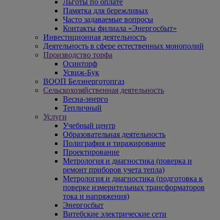
Льготы по оплате
Памятка для бережливых
Часто задаваемые вопросы
Контакты филиала «Энергосбыт»
Инвестиционная деятельность
Деятельность в сфере естественных монополий
Производство торфа
Осинторф
Усвиж-Бук
ВООП Белэнерготопгаз
Сельскохозяйственная деятельность
Весна-энерго
Тепличный
Услуги
Учебный центр
Образовательная деятельность
Полиграфия и тиражирование
Проектирование
Метрология и диагностика (поверка и
ремонт приборов учета тепла)
Метрология и диагностика (подготовка к
поверке измерительных трансформаторов
тока и напряжения)
Энергосбыт
Витебские электрические сети