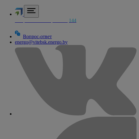
Аварийная электросетей
144
Вопрос-ответ
energo@vitebsk.energo.by