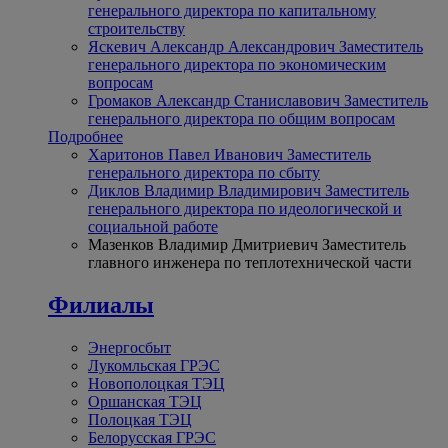
генерального директора по капитальному
строительству
Яскевич Александр Александрович
Заместитель
генерального директора по экономическим
вопросам
Громаков Александр Станиславович
Заместитель
генерального директора по общим вопросам
Подробнее
Харитонов Павел Иванович
Заместитель
генерального директора по сбыту
Диклов Владимир Владимирович
Заместитель
генерального директора по идеологической и
социальной работе
Мазенков Владимир Дмитриевич
Заместитель
главного инженера по теплотехнической части
Филиалы
Энергосбыт
Лукомльская ГРЭС
Новополоцкая ТЭЦ
Оршанская ТЭЦ
Полоцкая ТЭЦ
Белорусская ГРЭС