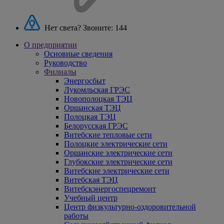
Нет света? Звоните:
144
О предприятии
Основные сведения
Руководство
Филиалы
Энергосбыт
Лукомльская ГРЭС
Новополоцкая ТЭЦ
Оршанская ТЭЦ
Полоцкая ТЭЦ
Белорусская ГРЭС
Витебские тепловые сети
Полоцкие электрические сети
Оршанские электрические сети
Глубокские электрические сети
Витебские электрические сети
Витебская ТЭЦ
Витебскэнергоспецремонт
Учебный центр
Центр физкультурно-оздоровительной
работы