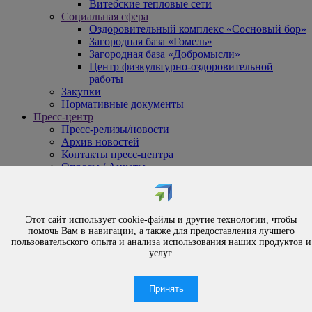
Витебские тепловые сети
Социальная сфера
Оздоровительный комплекс «Сосновый бор»
Загородная база «Гомель»
Загородная база «Добромысли»
Центр физкультурно-оздоровительной
работы
Закупки
Нормативные документы
Пресс-центр
Пресс-релизы/новости
Архив новостей
Контакты пресс-центра
Опросы / Анкеты
{#
Охрана труда
#}
Обращения
Этот сайт использует cookie-файлы и другие технологии, чтобы
Порядок рассмотрения обращений
помочь Вам в навигации, а также для предоставления лучшего
Личный приём
пользовательского опыта и анализа использования наших продуктов и
услуг.
Электронные обращения
Вышестоящая организация
Часто задаваемые вопросы
Принять
Контакты