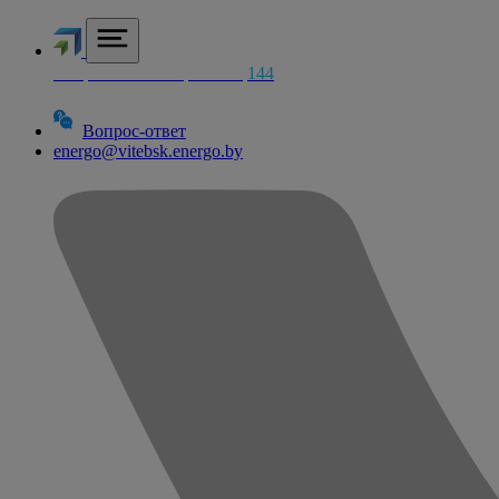
Аварийная электросетей
144
Вопрос-ответ
energo@vitebsk.energo.by