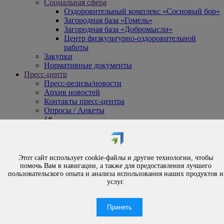
Социальная сфера
Оздоровительный комплекс «Сосновый бор»
Загородная база «Гомель»
Загородная база «Добромысли»
Центр физкультурно-оздоровительной
работы
Закупки
Нормативные документы
Пресс-центр
Пресс-релизы/новости
Архив новостей
Контакты пресс-центра
Опросы / Анкеты
{#
Охрана труда
#}
Обращения
Порядок рассмотрения обращений
Этот сайт использует cookie-файлы и другие технологии, чтобы
Личный приём
помочь Вам в навигации, а также для предоставления лучшего
Электронные обращения
пользовательского опыта и анализа использования наших продуктов и
Вышестоящая организация
услуг.
Часто задаваемые вопросы
Контакты
Принять
По вопросам отсутствия тепло- и