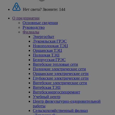
Нет света? Звоните:
144
О предприятии
Основные сведения
Руководство
Филиалы
Энергосбыт
Лукомльская ГРЭС
Новополоцкая ТЭЦ
Оршанская ТЭЦ
Полоцкая ТЭЦ
Белорусская ГРЭС
Витебские тепловые сети
Полоцкие электрические сети
Оршанские электрические сети
Глубокские электрические сети
Витебские электрические сети
Витебская ТЭЦ
Витебскэнергоспецремонт
Учебный центр
Центр физкультурно-оздоровительной
работы
Сельскохозяйственный филиал