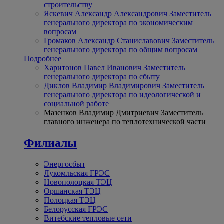
строительству
Яскевич Александр Александрович
Заместитель
генерального директора по экономическим
вопросам
Громаков Александр Станиславович
Заместитель
генерального директора по общим вопросам
Подробнее
Харитонов Павел Иванович
Заместитель
генерального директора по сбыту
Диклов Владимир Владимирович
Заместитель
генерального директора по идеологической и
социальной работе
Мазенков Владимир Дмитриевич
Заместитель
главного инженера по теплотехнической части
Филиалы
Энергосбыт
Лукомльская ГРЭС
Новополоцкая ТЭЦ
Оршанская ТЭЦ
Полоцкая ТЭЦ
Белорусская ГРЭС
Витебские тепловые сети