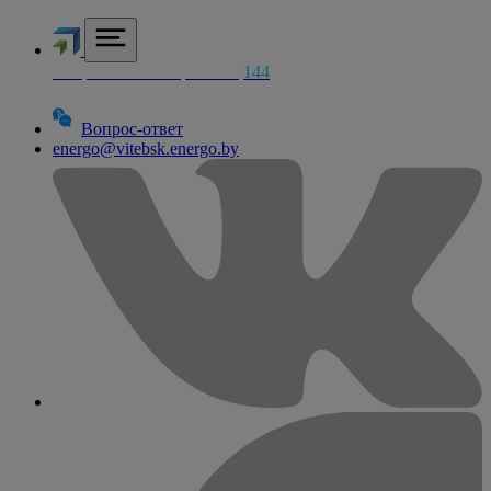
Аварийная электросетей
144
Вопрос-ответ
energo@vitebsk.energo.by