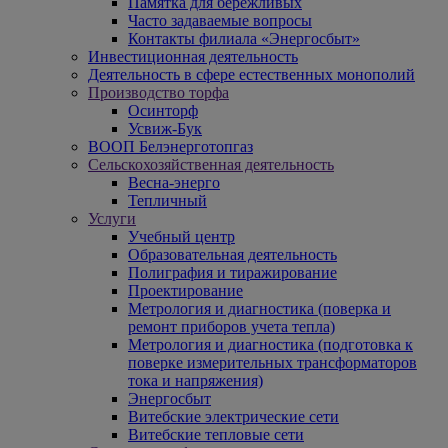
Памятка для бережливых
Часто задаваемые вопросы
Контакты филиала «Энергосбыт»
Инвестиционная деятельность
Деятельность в сфере естественных монополий
Производство торфа
Осинторф
Усвиж-Бук
ВООП Белэнерготопгаз
Сельскохозяйственная деятельность
Весна-энерго
Тепличный
Услуги
Учебный центр
Образовательная деятельность
Полиграфия и тиражирование
Проектирование
Метрология и диагностика (поверка и
ремонт приборов учета тепла)
Метрология и диагностика (подготовка к
поверке измерительных трансформаторов
тока и напряжения)
Энергосбыт
Витебские электрические сети
Витебские тепловые сети